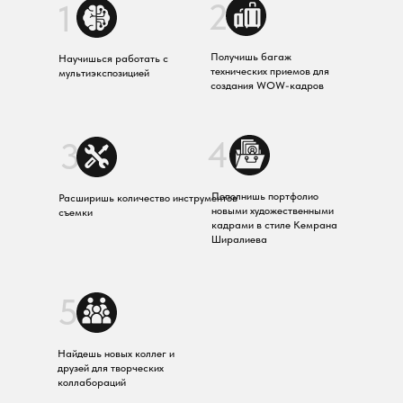
2
1
Получишь багаж
Научишься работать с
технических приемов для
мультиэкспозицией
создания WOW-кадров
4
3
Пополнишь портфолио
Расширишь количество инструментов
новыми художественными
съемки
кадрами в стиле Кемрана
Ширалиева
5
Найдешь новых коллег и
друзей для творческих
коллабораций